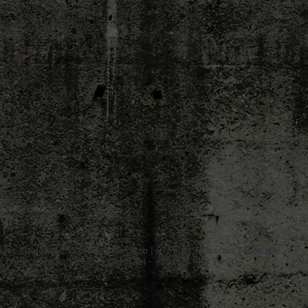
nio Gedeão, 255 | Aldeia de Juzo | 2750-013 Cascais | Portugal
gtech.formulag@gmail.com
| Tel - +351 21 485 74 20